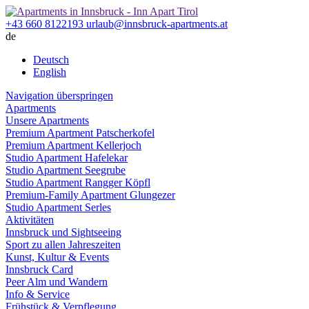
+43 660 8122193
urlaub@innsbruck-apartments.at
de
Deutsch
English
Navigation überspringen
Apartments
Unsere Apartments
Premium
Apartment Patscherkofel
Premium
Apartment Kellerjoch
Studio
Apartment Hafelekar
Studio
Apartment Seegrube
Studio
Apartment Rangger Köpfl
Premium-Family
Apartment Glungezer
Studio
Apartment Serles
Aktivitäten
Innsbruck und Sightseeing
Sport zu allen Jahreszeiten
Kunst, Kultur & Events
Innsbruck Card
Peer Alm und Wandern
Info & Service
Frühstück & Verpflegung